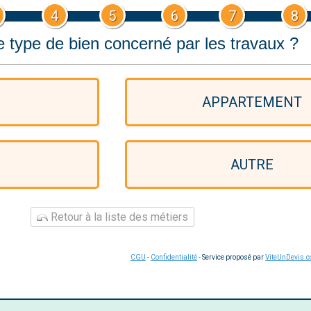
4
5
6
7
8
e type de bien concerné par les travaux ?
APPARTEMENT
AUTRE
Retour à la liste des métiers
CGU
-
Confidentialité
- Service proposé par
ViteUnDevis.