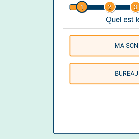
1
2
3
Quel est l
MAISON
BUREAU