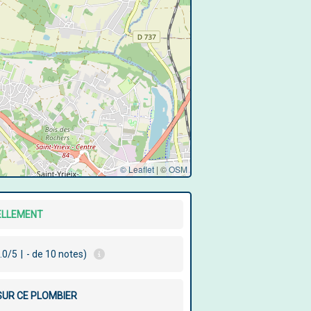
© Leaflet
|
©
OSM
ELLEMENT
.0/5
|
- de 10 notes)
 SUR CE PLOMBIER