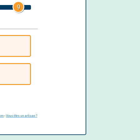
9
com
-
Vous êtes un artisan ?