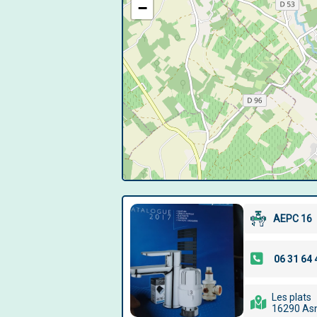
−
AEPC 16
Les plats
16290 Asn