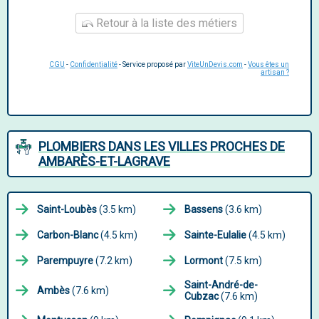
Retour à la liste des métiers
CGU
-
Confidentialité
- Service proposé par
ViteUnDevis.com
-
Vous êtes un
artisan ?
PLOMBIERS DANS LES VILLES PROCHES DE
AMBARÈS-ET-LAGRAVE
Saint-Loubès
(3.5 km)
Bassens
(3.6 km)
Carbon-Blanc
(4.5 km)
Sainte-Eulalie
(4.5 km)
Parempuyre
(7.2 km)
Lormont
(7.5 km)
Saint-André-de-
Ambès
(7.6 km)
Cubzac
(7.6 km)