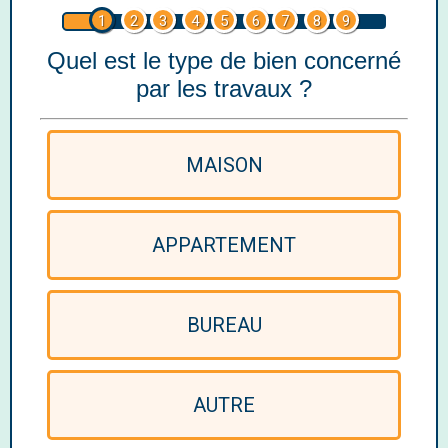
1
2
3
4
5
6
7
8
9
Quel est le type de bien concerné
par les travaux ?
MAISON
APPARTEMENT
BUREAU
AUTRE