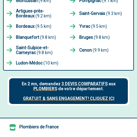
Montussan
(9 km)
Pompignac
(9.1 km)
Artigues-près-
Saint-Gervais
(9.3 km)
Bordeaux
(9.2 km)
Bordeaux
(9.5 km)
Yvrac
(9.5 km)
Blanquefort
(9.8 km)
Bruges
(9.8 km)
Saint-Sulpice-et-
Cenon
(9.9 km)
Cameyrac
(9.8 km)
Ludon-Médoc
(10 km)
Plombiers de France