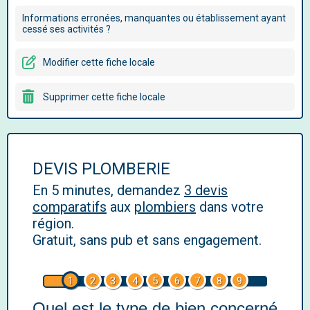
Informations erronées, manquantes ou établissement ayant
cessé ses activités ?
Modifier cette fiche locale
Supprimer cette fiche locale
DEVIS PLOMBERIE
En 5 minutes, demandez
3 devis
comparatifs
aux
plombiers
dans votre
région.
Gratuit, sans pub et sans engagement.
1
2
3
4
5
6
7
8
9
Quel est le type de bien concerné