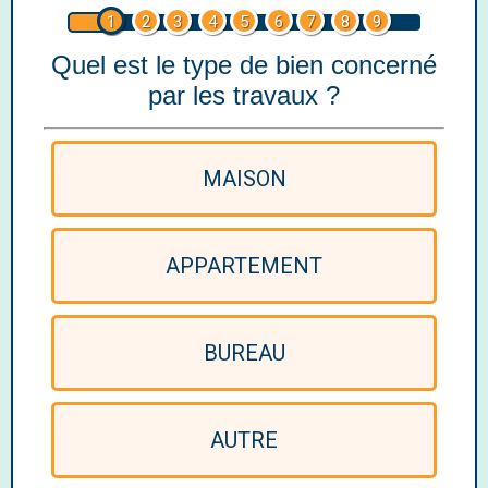
1
2
3
4
5
6
7
8
9
Quel est le type de bien concerné
par les travaux ?
MAISON
APPARTEMENT
BUREAU
AUTRE